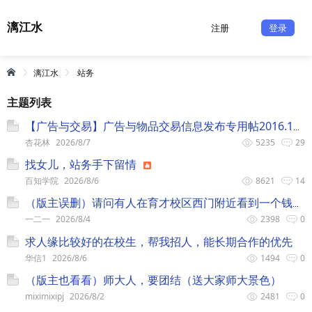
漓江水
注册
登录
漓江水
站务
主题列表
【广告与交易】广告与物品交易信息发布专用帖2016.10期
杏花林
2026/8/7
5235
29
找女儿，站务手下留情
百知学院
2026/8/6
8621
14
（版主误删）请问有人在育才校区西门附近看到一个钱包吗？
一二一
2026/8/4
2398
0
求人缘比较好的在校生，帮我招人，能长期合作的优先
华信1
2026/8/6
1494
0
（版主也看看）师大人，要团结（送大家师大景色）
miximixipj
2026/8/2
2481
0