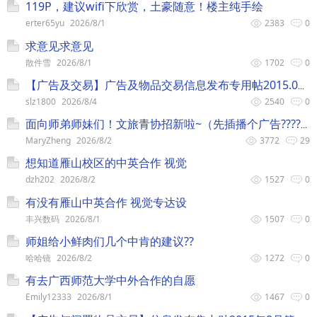
119P，建议wifi下欣赏，土豪随意！楼主纯手绘
erter65yu
2026/8/1
2383
0
求意见求意见
散件雪
2026/8/1
1702
0
【广告及交易】广告及物品交易信息发布专用帖2015.05期
slz1800
2026/8/4
2540
0
面向师弟师妹们！文旅青协招新啦~（先插播个广告??????）
MaryZheng
2026/8/2
3772
29
想知道雁山校区的中英合作 视觉
dzh202
2026/8/2
1527
0
有没有雁山中英合作 视觉专达设
丰兴数码
2026/8/1
1507
0
师姐给小鲜肉们几个中肯的建议??
哈哈镜
2026/8/2
1272
0
有去广西师范大学中外合作的自愿
Emily12333
2026/8/1
1467
0