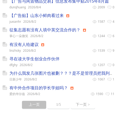
【广告与闲置物品交易】信息发布集中贴2015年8月篇
dunqhuang
2026/8/4
2009
0
【广告贴】山东小鲜肉看过来
juxianhr
2026/8/2
1587
4
征集志愿有没有人填中英交流合作的？
掌心一朵微笑
2026/8/2
1244
6
有没有人给建议
linzhsky
2026/8/2
1539
9
寻在读大学生创业合作伙伴
dfghy
2026/8/2
1207
0
为什么我发几张图片也被删？？？是不是管理员把我列入黑名单？
日新少年
2026/8/2
1067
1
有中外合作项目的学长学姐吗？
爱的华尔兹
2026/8/2
1590
11
上一页
1
/5
下一页 >